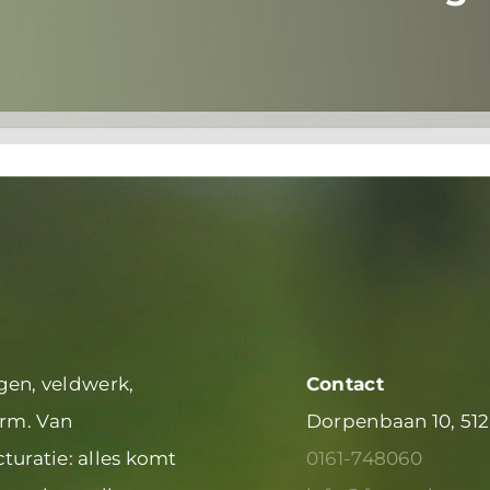
en, veldwerk,
Contact
orm. Van
Dorpenbaan 10,
512
cturatie: alles komt
0161-748060