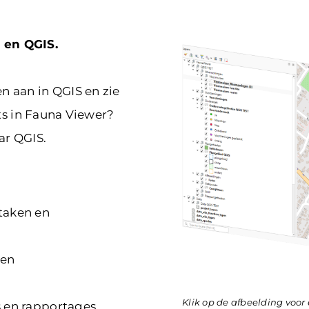
 en QGIS.
n aan in QGIS en zie
ets in Fauna Viewer?
ar QGIS.
 taken en
len
Klik op de afbeelding
voor
s en rapportages